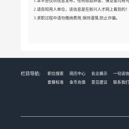
1.本平台仅供信息发布，任何收取押金、保证金均有
2.请告知用人单位，该信息是在新兴人才网上看到的
3.求职过程中请勿缴纳费用,保持谨慎,防止诈骗。
栏目导航:
职位搜索
简历中心
名企展示
一句话
套餐标准
金币充值
意见建议
联系我